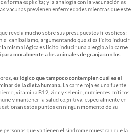
de forma explícita; y la analogía con la vacunación es
e las vacunas previenen enfermedades mientras que este
que revela mucho sobre sus presupuestos filosóficos:
 el canibalismo, argumentando que si es lícito inducir
la misma lógica es lícito inducir una alergia a la carne
para moralmente a los animales de granja con los
tores,
es lógico que tampoco contemplen cuál es el
minar de la dieta humana.
La carne roja es una fuente
ierro, vitamina B12, zinc y selenio, nutrientes críticos
nmune y mantener la salud cognitiva, especialmente en
cuestionan estos puntos en ningún momento de su
de personas que ya tienen el síndrome muestran que la