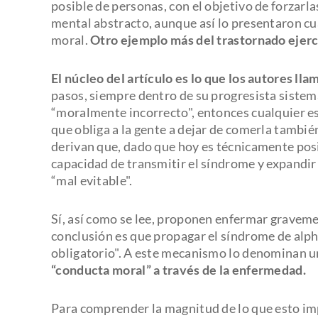
posible de personas, con el objetivo de forzar
mental abstracto, aunque así lo presentaron cu
moral.
Otro ejemplo más del trastornado ejerc
El núcleo del artículo es lo que los autores llam
pasos, siempre dentro de su progresista sistem
“moralmente incorrecto", entonces cualquier e
que obliga a la gente a dejar de comerla tambi
derivan que, dado que hoy es técnicamente posi
capacidad de transmitir el síndrome y expandir 
“mal evitable".
Sí, así como se lee, proponen enfermar gravemen
conclusión es que propagar el síndrome de alph
obligatorio". A este mecanismo lo denominan u
“conducta moral” a través de la enfermedad.
Para comprender la magnitud de lo que esto imp