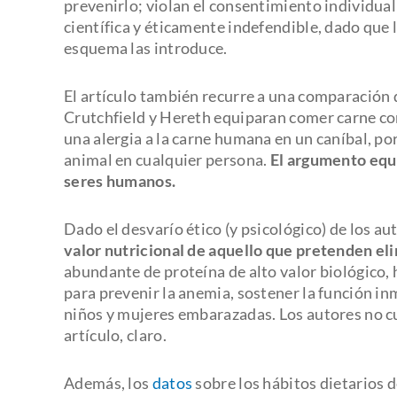
prevenirlo; violan el consentimiento individual 
científica y éticamente indefendible, dado qu
esquema las introduce.
El artículo también recurre a una comparación 
Crutchfield y Hereth equiparan comer carne con
una alergia a la carne humana en un caníbal, por 
animal en cualquier persona.
El argumento equi
seres humanos.
Dado el desvarío ético (y psicológico) de los au
valor nutricional de aquello que pretenden eli
abundante de proteína de alto valor biológico, h
para prevenir la anemia, sostener la función i
niños y mujeres embarazadas. Los autores no 
artículo, claro.
Además, los
datos
sobre los hábitos dietarios 