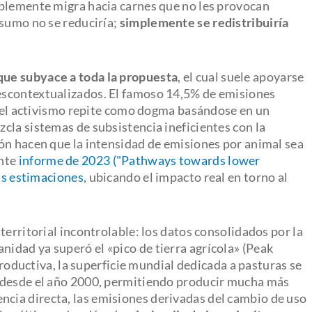
mplemente migra hacia carnes que no les provocan
nsumo no se reduciría;
simplemente se redistribuiría
ue subyace a toda la propuesta
, el cual suele apoyarse
escontextualizados. El famoso 14,5% de emisiones
ue el activismo repite como dogma basándose en un
cla sistemas de subsistencia ineficientes con la
ón hacen que la intensidad de emisiones por animal sea
ente
informe de 2023 ("Pathways towards lower
sus estimaciones
, ubicando el impacto real en torno al
territorial incontrolable: los datos consolidados por la
dad ya superó el «pico de tierra agrícola» (Peak
 productiva, la superficie mundial dedicada a pasturas se
 desde el año 2000, permitiendo producir mucha más
ia directa, las emisiones derivadas del cambio de uso