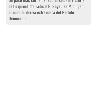
Un paso más cerca del socialismo: la victoria
del izquierdista radical El Sayed en Michigan
ahonda la deriva extremista del Partido
Demócrata