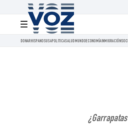
Voz.us
Menú
DONAR
HISPANOS
USA
POLITICA
SALUD
MUNDO
ECONOMÍA
INMIGRACIÓN
SOC
¿Garrapatas