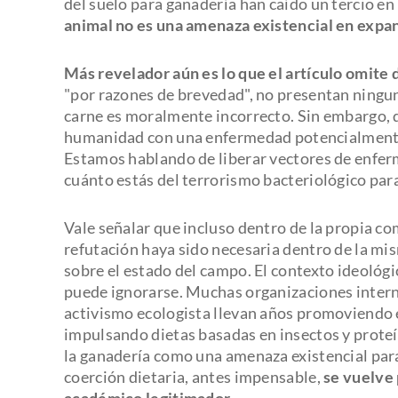
del suelo para ganadería han caído un tercio en
animal no es una amenaza existencial en expan
Más revelador aún es lo que el artículo omite
"por razones de brevedad", no presentan ningu
carne es moralmente incorrecto. Sin embargo, de
humanidad con una enfermedad potencialment
Estamos hablando de liberar vectores de enfer
cuánto estás del terrorismo bacteriológico par
Vale señalar que incluso dentro de la propia co
refutación haya sido necesaria dentro de la mis
sobre el estado del campo. El contexto ideológ
puede ignorarse. Muchas organizaciones interna
activismo ecologista llevan años promoviendo 
impulsando dietas basadas en insectos y proteí
la ganadería como una amenaza existencial para 
coerción dietaria, antes impensable,
se vuelve
académico legitimador.