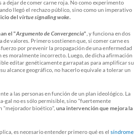
las a dejar de comer carne roja. No como experimento
ando llegó el rechazo público, sino como un imperativo
icio del
virtue signaling woke.
an el "
Argumento de Convergencia
"
, y funciona en dos
a de valores. Primero sostienen que, si comer carne es
sfuerzo por prevenir la propagación de una enfermedad
én es moralmente incorrecto. Luego, de dicha afirmación
ble editar genéticamente garrapatas para amplificar su
su alcance geográfico, no hacerlo equivale a tolerar un
te a las personas en función de un plan ideológico. La
a-gal no es sólo permisible, sino "fuertemente
n "mejorador bioético",
una intervención que mejora la
lica, es necesario entender primero qué es el
síndrome