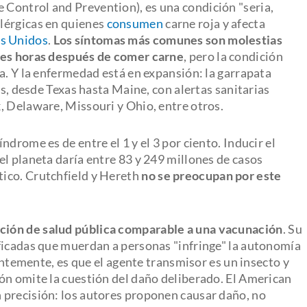
e Control and Prevention), es una condición "seria,
lérgicas en quienes
consumen
carne roja y afecta
os Unidos
.
Los síntomas más comunes son molestias
tres horas después de comer carne
, pero la condición
a. Y la enfermedad está en expansión: la garrapata
os, desde Texas hasta Maine, con alertas sanitarias
, Delaware, Missouri y Ohio, entre otros.
índrome es de entre el 1 y el 3 por ciento. Inducir el
l planeta daría entre 83 y 249 millones de casos
ico. Crutchfield y Hereth
no se preocupan por este
ción de salud pública comparable a una vacunación
. Su
ficadas que muerdan a personas "infringe" la autonomía
rentemente, es que el agente transmisor es un insecto y
ón omite la cuestión del daño deliberado. El American
 precisión: los autores proponen causar daño, no