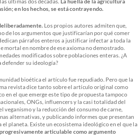
 las últimas dos décadas.
La huella de la agricultura
sión; en los hechos, se está contrayendo.
 deliberadamente.
Los propios autores admiten que,
no de los argumentos que justificarían por qué comer
dican párrafos enteros a justificar infectar a toda la
e mortal en nombre de ese axioma no demostrado.
medades modificados sobre poblaciones enteras. ¿A
a defender su ideología?
munidad bioética el artículo fue repudiado. Pero que la
ma revista dice tanto sobre el artículo original como
ico en el que emerge este tipo de propuesta tampoco
cionales, ONGs, influencers y la casi totalidad del
el veganismo y la reducción del consumo de carne,
nas alternativas, y publicando informes que presentan
el planeta. Existe un ecosistema ideológico en el que la
 progresivamente articulable como argumento