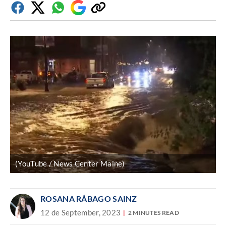
Facebook
Twitter
Whatsapp
Google
Copiar
Discover
enlace
(YouTube / News Center Maine)
ROSANA RÁBAGO SAINZ
12 de September, 2023
2 MINUTES READ