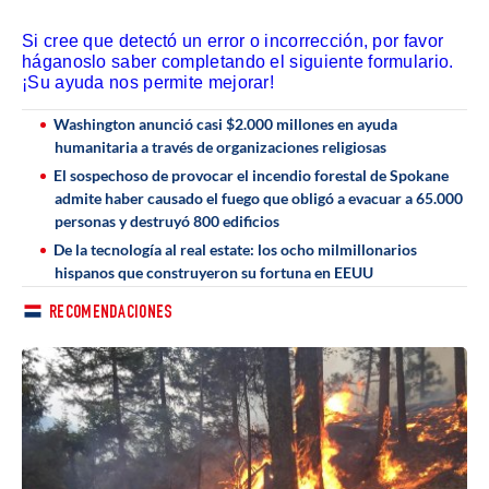
Si cree que detectó un error o incorrección, por favor
háganoslo saber completando el siguiente formulario.
¡Su ayuda nos permite mejorar!
Washington anunció casi $2.000 millones en ayuda
humanitaria a través de organizaciones religiosas
El sospechoso de provocar el incendio forestal de Spokane
admite haber causado el fuego que obligó a evacuar a 65.000
personas y destruyó 800 edificios
De la tecnología al real estate: los ocho milmillonarios
hispanos que construyeron su fortuna en EEUU
RECOMENDACIONES