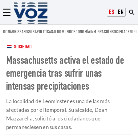
Voz.us
ESPAÑOL
ENGLISH
Menú
DONAR
HISPANOS
USA
POLITICA
SALUD
MUNDO
ECONOMÍA
INMIGRACIÓN
SOCIEDAD
ENTRE
SOCIEDAD
Massachusetts activa el estado de
emergencia tras sufrir unas
intensas precipitaciones
La localidad de Leominster es una de las más
afectadas por el temporal. Su alcalde, Dean
Mazzarella, solicitó a los ciudadanos que
permaneciesen en sus casas.