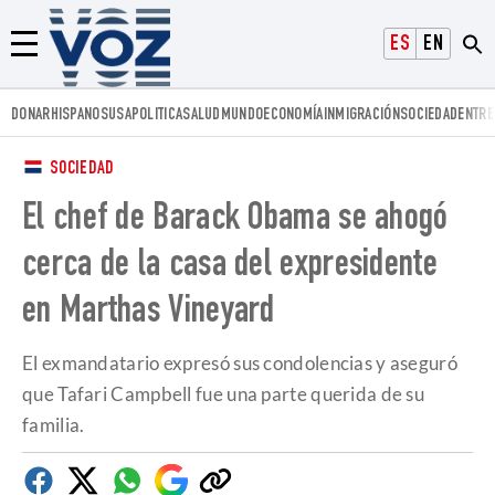
Voz.us
ESPAÑOL
ENGLISH
Menú
DONAR
HISPANOS
USA
POLITICA
SALUD
MUNDO
ECONOMÍA
INMIGRACIÓN
SOCIEDAD
ENTRE
SOCIEDAD
El chef de Barack Obama se ahogó
cerca de la casa del expresidente
en Marthas Vineyard
El exmandatario expresó sus condolencias y aseguró
que Tafari Campbell fue una parte querida de su
familia.
Facebook
Twitter
Whatsapp
Google
Copiar