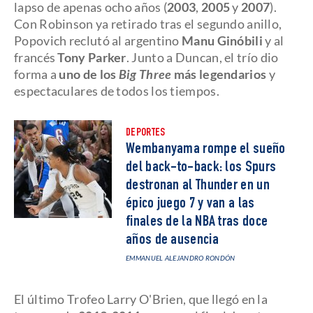
lapso de apenas ocho años (
2003
,
2005
y
2007
).
Con Robinson ya retirado tras el segundo anillo,
Popovich reclutó al argentino
Manu Ginóbili
y al
francés
Tony Parker
. Junto a Duncan, el trío dio
forma a
uno de los
Big Three
más legendarios
y
espectaculares de todos los tiempos.
DEPORTES
Wembanyama rompe el sueño
del back-to-back: los Spurs
destronan al Thunder en un
épico juego 7 y van a las
finales de la NBA tras doce
años de ausencia
EMMANUEL ALEJANDRO RONDÓN
El último Trofeo Larry O'Brien, que llegó en la