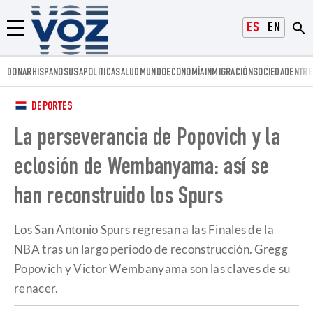
Voz.us
ESPAÑOL
ENGLISH
Menú
DONAR
HISPANOS
USA
POLITICA
SALUD
MUNDO
ECONOMÍA
INMIGRACIÓN
SOCIEDAD
ENTRE
DEPORTES
La perseverancia de Popovich y la
eclosión de Wembanyama: así se
han reconstruido los Spurs
Los San Antonio Spurs regresan a las Finales de la
NBA tras un largo periodo de reconstrucción. Gregg
Popovich y Victor Wembanyama son las claves de su
renacer.