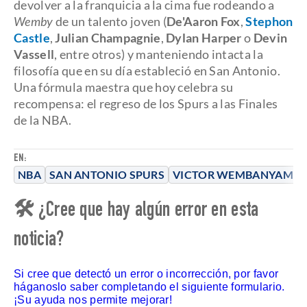
devolver a la franquicia a la cima fue rodeando a
Wemby
de un talento joven (
De'Aaron Fox
,
Stephon
Castle
,
Julian Champagnie
,
Dylan Harper
o
Devin
Vassell
, entre otros) y manteniendo intacta la
filosofía que en su día estableció en San Antonio.
Una fórmula maestra que hoy celebra su
recompensa: el regreso de los Spurs a las Finales
de la NBA.
EN:
NBA
SAN ANTONIO SPURS
VICTOR WEMBANYAMA
🛠 ¿Cree que hay algún error en esta
noticia?
Si cree que detectó un error o incorrección, por favor
háganoslo saber completando el siguiente formulario.
¡Su ayuda nos permite mejorar!