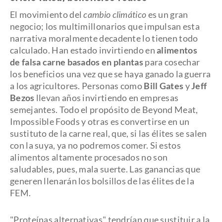
El movimiento del
cambio climático
es un gran
negocio; los multimillonarios que impulsan esta
narrativa moralmente decadente lo tienen todo
calculado. Han estado invirtiendo en
alimentos
de falsa carne basados en plantas
para cosechar
los beneficios una vez que se haya ganado la guerra
a los agricultores. Personas como
Bill Gates
y
Jeff
Bezos
llevan años invirtiendo en empresas
semejantes. Todo el propósito de Beyond Meat,
Impossible Foods y otras es convertirse en un
sustituto de la carne real, que, si las élites se salen
con la suya, ya no podremos comer. Si estos
alimentos altamente procesados no son
saludables, pues, mala suerte. Las ganancias que
generen llenarán los bolsillos de las élites de la
FEM.
"Proteínas alternativas" tendrían que sustituir a la