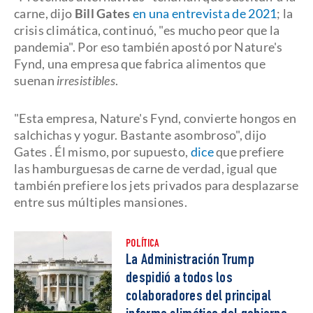
carne, dijo
Bill Gates
en una entrevista de 2021
; la
crisis climática, continuó, "es mucho peor que la
pandemia". Por eso también apostó por Nature's
Fynd, una empresa que fabrica alimentos que
suenan
irresistibles
.
"Esta empresa, Nature's Fynd, convierte hongos en
salchichas y yogur. Bastante asombroso", dijo
Gates . Él mismo, por supuesto,
dice
que prefiere
las hamburguesas de carne de verdad, igual que
también prefiere los jets privados para desplazarse
entre sus múltiples mansiones.
POLÍTICA
La Administración Trump
despidió a todos los
colaboradores del principal