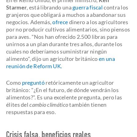
En el Reino Unido, el primer ministro,
Keir
Starmer
, está librando una
guerra fiscal
contra los
granjeros que obligará a muchos a abandonar sus
negocios. Además,
ofrece
dinero a los agricultores
por no producir cultivos alimentarios, sino piensos
para aves. "Nos han ofrecido 2.500 libras para
unirnos a un plan durante tres años, durante los
cuales no deberíamos suministrar ningún
alimento", dijo un agricultor británico
en una
reunión de Reform UK.
Como
preguntó
retóricamente un agricultor
británico: "¿En el futuro, de dónde vendrán los
alimentos?". Es una excelente pregunta, pero las
élites del
cambio climático
también tienen
respuestas para eso.
Crisis falsa, beneficios reales