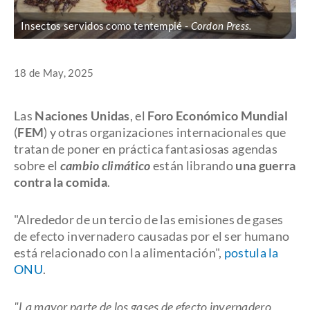
Insectos servidos como tentempié
Cordon Press.
18 de May, 2025
Las
Naciones Unidas
, el
Foro Económico Mundial
(
FEM
) y otras organizaciones internacionales que
tratan de poner en práctica fantasiosas agendas
sobre el
cambio climático
están librando
una guerra
contra la comida
.
"Alrededor de un tercio de las emisiones de gases
de efecto invernadero causadas por el ser humano
está relacionado con la alimentación",
postula la
ONU
.
"La mayor parte de los gases de efecto invernadero