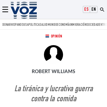
Voz.us
ESPAÑOL
ENGLISH
Menú
DONAR
HISPANOS
USA
POLITICA
SALUD
MUNDO
ECONOMÍA
INMIGRACIÓN
SOCIEDAD
ENTRE
OPINIÓN
ROBERT WILLIAMS
La tiránica y lucrativa guerra
contra la comida