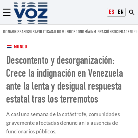
Voz.us
ESPAÑOL
ENGLISH
Menú
DONAR
HISPANOS
USA
POLITICA
SALUD
MUNDO
ECONOMÍA
INMIGRACIÓN
SOCIEDAD
ENTRE
MUNDO
Descontento y desorganización:
Crece la indignación en Venezuela
ante la lenta y desigual respuesta
estatal tras los terremotos
A casi una semana de la catástrofe, comunidades
gravemente afectadas denuncian la ausencia de
funcionarios públicos.