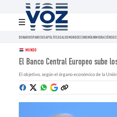
Voz.us
Menú
DONAR
HISPANOS
USA
POLITICA
SALUD
MUNDO
ECONOMÍA
INMIGRACIÓN
SOC
MUNDO
El Banco Central Europeo sube los
El objetivo, según el órgano económico de la Unión
Facebook
Twitter
Whatsapp
Google
Copiar
Discover
enlace