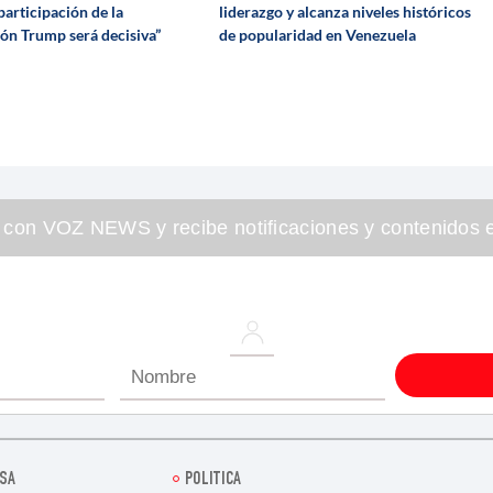
 participación de la
liderazgo y alcanza niveles históricos
ón Trump será decisiva”
de popularidad en Venezuela
 con VOZ NEWS y recibe notificaciones y contenidos e
SA
POLITICA