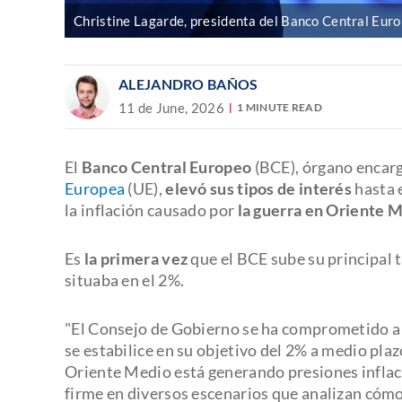
Christine Lagarde, presidenta del Banco Central Euro
ALEJANDRO BAÑOS
11 de June, 2026
1 MINUTE READ
El
Banco Central Europeo
(BCE), órgano encarg
Europea
(UE),
elevó sus tipos de interés
hasta e
la inflación causado por
la guerra en Oriente 
Es
la primera vez
que el BCE sube su principal t
situaba en el 2%.
"El Consejo de Gobierno se ha comprometido a d
se estabilice en su objetivo del 2% a medio pla
Oriente Medio está generando presiones inflacio
firme en diversos escenarios que analizan cómo 