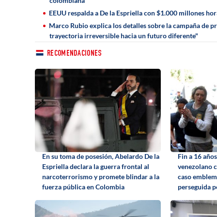
colombiana”
EEUU respalda a De la Espriella con $1.000 millones h
Marco Rubio explica los detalles sobre la campaña de p
trayectoria irreversible hacia un futuro diferente"
RECOMENDACIONES
En su toma de posesión, Abelardo De la
Fin a 16 años
Espriella declara la guerra frontal al
venezolano c
narcoterrorismo y promete blindar a la
caso emblemá
fuerza pública en Colombia
perseguida 