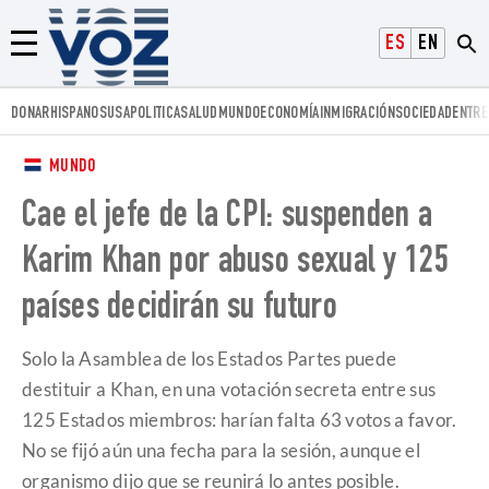
Voz.us
ESPAÑOL
ENGLISH
Menú
DONAR
HISPANOS
USA
POLITICA
SALUD
MUNDO
ECONOMÍA
INMIGRACIÓN
SOCIEDAD
ENTRE
MUNDO
Cae el jefe de la CPI: suspenden a
Karim Khan por abuso sexual y 125
países decidirán su futuro
Solo la Asamblea de los Estados Partes puede
destituir a Khan, en una votación secreta entre sus
125 Estados miembros: harían falta 63 votos a favor.
No se fijó aún una fecha para la sesión, aunque el
organismo dijo que se reunirá lo antes posible.