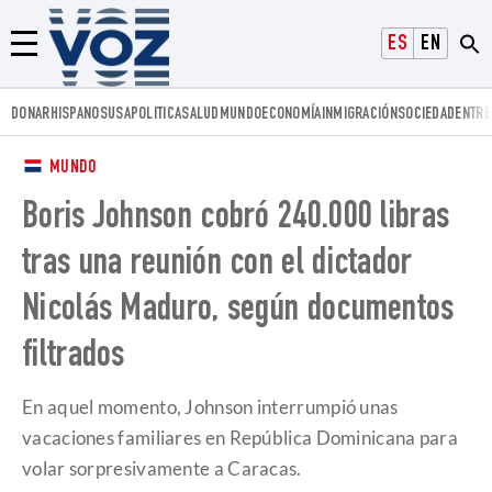
Voz.us
ESPAÑOL
ENGLISH
Menú
DONAR
HISPANOS
USA
POLITICA
SALUD
MUNDO
ECONOMÍA
INMIGRACIÓN
SOCIEDAD
ENTRE
MUNDO
Boris Johnson cobró 240.000 libras
tras una reunión con el dictador
Nicolás Maduro, según documentos
filtrados
En aquel momento, Johnson interrumpió unas
vacaciones familiares en República Dominicana para
volar sorpresivamente a Caracas.