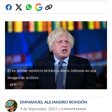
Facebook
Twitter
Whatsapp
Google
Copiar
Discover
enlace
El ex primer ministro británico Boris Johnson en una
imagen de archivo
AFP
EMMANUEL ALEJANDRO RONDÓN
9 de September, 2025
2 MINUTES READ