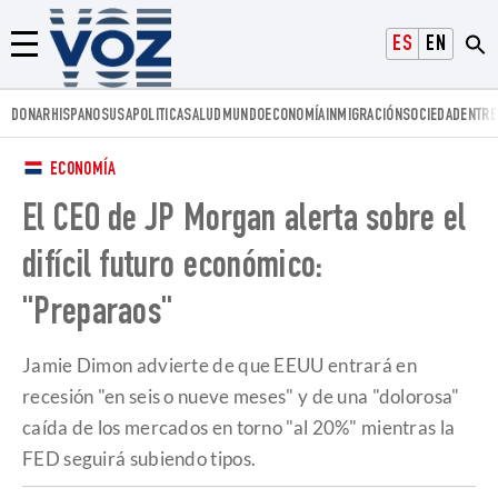
Voz.us
ESPAÑOL
ENGLISH
Menú
DONAR
HISPANOS
USA
POLITICA
SALUD
MUNDO
ECONOMÍA
INMIGRACIÓN
SOCIEDAD
ENTRE
ECONOMÍA
El CEO de JP Morgan alerta sobre el
difícil futuro económico:
"Preparaos"
Jamie Dimon advierte de que EEUU entrará en
recesión "en seis o nueve meses" y de una "dolorosa"
caída de los mercados en torno "al 20%" mientras la
FED seguirá subiendo tipos.