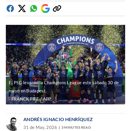
Facebook
Twitter
Whatsapp
Google
Copiar
Discover
enlace
El PSG levantó la Champions League este sábado 30 de
mayo en Budapest.
FRANCK FIFE / AFP.
ANDRÉS IGNACIO HENRÍQUEZ
31 de May, 2026
3 MINUTES READ