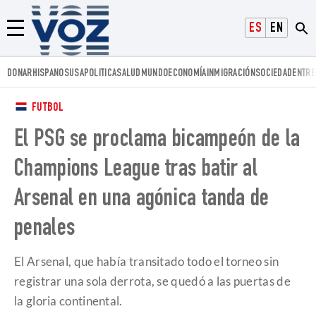
Voz.us
ESPAÑOL
ENGLISH
Menú
DONAR
HISPANOS
USA
POLITICA
SALUD
MUNDO
ECONOMÍA
INMIGRACIÓN
SOCIEDAD
ENTRE
FUTBOL
El PSG se proclama bicampeón de la
Champions League tras batir al
Arsenal en una agónica tanda de
penales
El Arsenal, que había transitado todo el torneo sin
registrar una sola derrota, se quedó a las puertas de
la gloria continental.