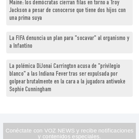
Maine: los demócratas cierran filas en torno a Troy
Jackson a pesar de conocerse que tiene dos hijos con
una prima suya
La FIFA denuncia un plan para "socavar" al organismo y
a Infantino
La polémica DiJonai Carrington acusa de "privilegio
blanco" a las Indiana Fever tras ser expulsada por
golpear brutalmente en la cara a la jugadora antiwoke
Sophie Cunningham
Conéctate con VOZ NEWS y recibe notificaciones
y contenidos especiales.