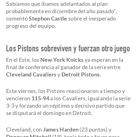
Sabíamos que íbamos adelantados al plan
probablemente en diciembre del año pasado",
comentó
Stephon Castle
sobre el inesperado
progreso del equipo.
Los Pistons sobreviven y fuerzan otro juego
En el Este, los
New York Knicks
ya esperan en la
final de conferencia al ganador de la serie entre
Cleveland Cavaliers
y
Detroit Pistons
.
Este viernes, los Pistons reaccionaron a tiempo y
vencieron
115-94
a los Cavaliers, igualando la serie
3-3 y forzando un séptimo y decisivo partido que
se disputará el domingo en Detroit.
Cleveland, con
James Harden
(23 puntos) y
Donovan Mitchell
(18), tenía todo a favor para