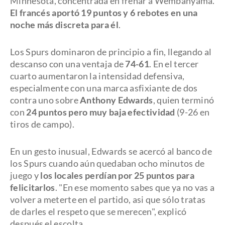
Minnesota, concentrada en frenar a Wembanyama.
El francés aportó 19 puntos y 6 rebotes en una
noche más discreta para él
.
Los Spurs dominaron de principio a fin, llegando al
descanso con una ventaja de
74-61
. En el tercer
cuarto aumentaron la intensidad defensiva,
especialmente con una marca asfixiante de dos
contra uno sobre
Anthony Edwards
, quien terminó
con
24 puntos pero muy baja efectividad
(9-26 en
tiros de campo).
En un gesto inusual, Edwards se acercó al banco de
los Spurs cuando aún quedaban ocho minutos de
juego y
los locales perdían por 25 puntos para
felicitarlos
. "En ese momento sabes que ya no vas a
volver a meterte en el partido, asi que sólo tratas
de darles el respeto que se merecen", explicó
después el escolta.