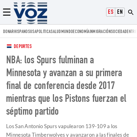
Voz.us
ESPAÑOL
ENGLISH
Menú
DONAR
HISPANOS
USA
POLITICA
SALUD
MUNDO
ECONOMÍA
INMIGRACIÓN
SOCIEDAD
ENTRE
DEPORTES
NBA: los Spurs fulminan a
Minnesota y avanzan a su primera
final de conferencia desde 2017
mientras que los Pistons fuerzan el
séptimo partido
Los San Antonio Spurs vapulearon 139-109 a los
Minnesota Timberwolves y avanzaron a las finales de