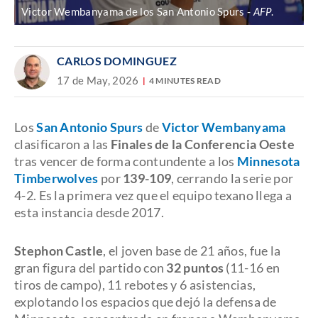
Victor Wembanyama de los San Antonio Spurs
AFP
.
CARLOS DOMINGUEZ
17 de May, 2026
4 MINUTES READ
Los
San Antonio Spurs
de
Victor Wembanyama
clasificaron a las
Finales de la Conferencia Oeste
tras vencer de forma contundente a los
Minnesota
Timberwolves
por
139-109
, cerrando la serie por
4-2. Es la primera vez que el equipo texano llega a
esta instancia desde 2017.
Stephon Castle
, el joven base de 21 años, fue la
gran figura del partido con
32 puntos
(11-16 en
tiros de campo), 11 rebotes y 6 asistencias,
explotando los espacios que dejó la defensa de