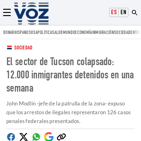
Voz.us
ESPAÑOL
ENGLISH
Menú
DONAR
HISPANOS
USA
POLITICA
SALUD
MUNDO
ECONOMÍA
INMIGRACIÓN
SOCIEDAD
ENTRE
SOCIEDAD
El sector de Tucson colapsado:
12.000 inmigrantes detenidos en una
semana
John Modlin -jefe de la patrulla de la zona- expuso
que los arrestos de ilegales representaron 126 casos
penales federales presentados.
Facebook
Twitter
Whatsapp
Google
Copiar