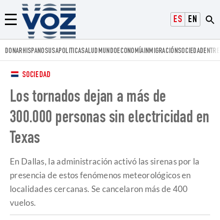
Voz.us
ESPAÑOL
ENGLISH
Menú
DONAR
HISPANOS
USA
POLITICA
SALUD
MUNDO
ECONOMÍA
INMIGRACIÓN
SOCIEDAD
ENTRE
SOCIEDAD
Los tornados dejan a más de
300.000 personas sin electricidad en
Texas
En Dallas, la administración activó las sirenas por la
presencia de estos fenómenos meteorológicos en
localidades cercanas. Se cancelaron más de 400
vuelos.