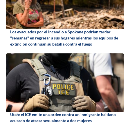
Los evacuados por el incendio a Spokane podrían tardar
"semanas" en regresar a sus hogares mientras los equipos de
extinción continúan su batalla contra el fuego
Utah: el ICE emite una orden contra un inmigrante haitiano
acusado de atacar sexualmente a dos mujeres