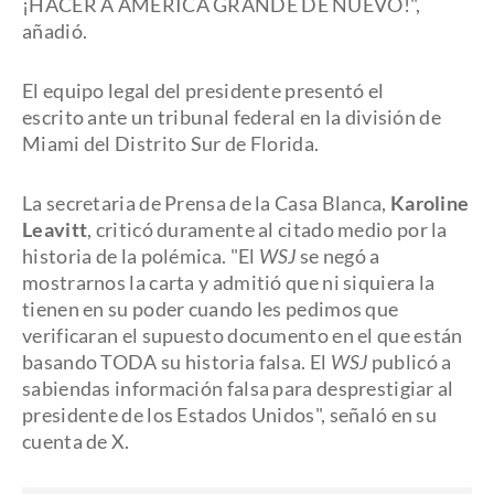
¡HACER A AMÉRICA GRANDE DE NUEVO!",
añadió.
El equipo legal del presidente presentó el
escrito ante un tribunal federal en la división de
Miami del Distrito Sur de Florida.
La secretaria de Prensa de la Casa Blanca,
Karoline
Leavitt
, criticó duramente al citado medio por la
historia de la polémica. "El
WSJ
se negó a
mostrarnos la carta y admitió que ni siquiera la
tienen en su poder cuando les pedimos que
verificaran el supuesto documento en el que están
basando TODA su historia falsa. El
WSJ
publicó a
sabiendas información falsa para desprestigiar al
presidente de los Estados Unidos", señaló en su
cuenta de X.