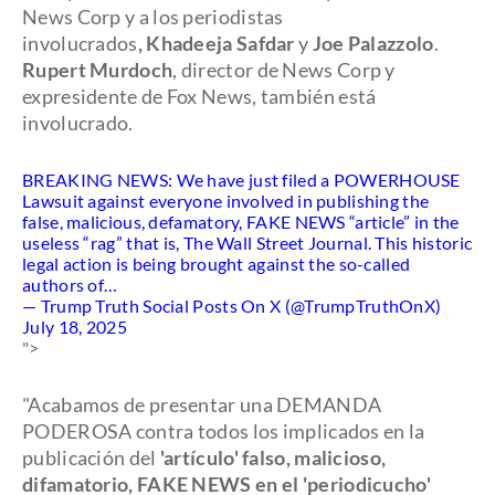
News Corp y a los periodistas
involucrados
, Khadeeja Safdar
y
Joe Palazzolo
.
Rupert Murdoch
, director de News Corp y
expresidente de Fox News, también está
involucrado.
BREAKING NEWS: We have just filed a POWERHOUSE
Lawsuit against everyone involved in publishing the
false, malicious, defamatory, FAKE NEWS “article” in the
useless “rag” that is, The Wall Street Journal. This historic
legal action is being brought against the so-called
authors of…
— Trump Truth Social Posts On X (@TrumpTruthOnX)
July 18, 2025
">
"Acabamos de presentar una DEMANDA
PODEROSA contra todos los implicados en la
publicación del
'artículo' falso, malicioso,
difamatorio, FAKE NEWS en el 'periodicucho'