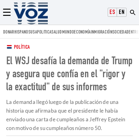
Voz.us
ESPAÑOL
ENGLISH
Menú
DONAR
HISPANOS
USA
POLITICA
SALUD
MUNDO
ECONOMÍA
INMIGRACIÓN
SOCIEDAD
ENTRE
POLÍTICA
El WSJ desafía la demanda de Trump
y asegura que confía en el "rigor y
la exactitud" de sus informes
La demanda llegó luego de la publicación de una
historia que afirmaba que el presidente le había
enviado una carta de cumpleaños a Jeffrey Epstein
con motivo de su cumpleaños número 50.