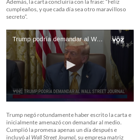
Además, la carta concluiría con la frase: “Feliz
cumpleaños, y que cada día sea otro maravilloso
secreto”.
Trump podría demandar al Wall Street Journal
0
seconds
of
Trump negó rotundamente haber escrito la carta e
54
inicialmente amenazó con demandar al medio.
seconds
Cumplió la promesa apenas un día después e
incluyó al
Wall Street Journal
, su empresa matriz