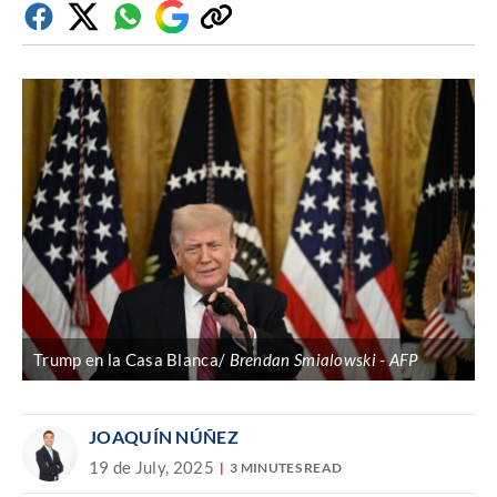
Facebook
Twitter
Whatsapp
Google
Copiar
Discover
enlace
Trump en la Casa Blanca/
Brendan Smialowski
AFP
JOAQUÍN NÚÑEZ
19 de July, 2025
3 MINUTES READ