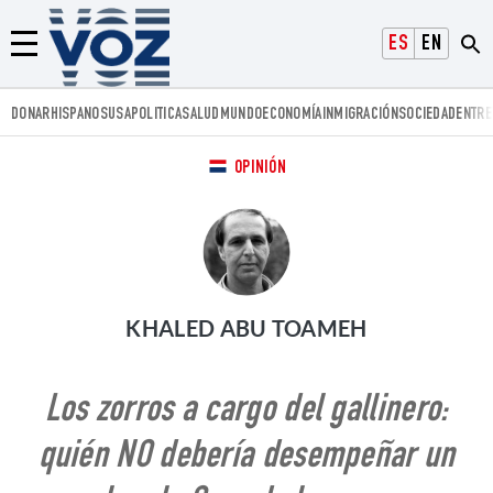
Voz.us
ESPAÑOL
ENGLISH
Menú
DONAR
HISPANOS
USA
POLITICA
SALUD
MUNDO
ECONOMÍA
INMIGRACIÓN
SOCIEDAD
ENTRE
OPINIÓN
KHALED ABU TOAMEH
Los zorros a cargo del gallinero:
quién NO debería desempeñar un