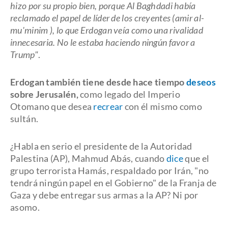
hizo por su propio bien, porque Al Baghdadi había
reclamado el papel de líder de los creyentes (amir al-
mu'minim ), lo que Erdogan veía como una rivalidad
innecesaria. No le estaba haciendo ningún favor a
Trump"
.
Erdogan también tiene desde hace tiempo
deseos
sobre Jerusalén,
como legado del Imperio
Otomano que desea
recrear
con él mismo como
sultán.
¿Habla en serio el presidente de la Autoridad
Palestina (AP), Mahmud Abás, cuando
dice
que el
grupo terrorista Hamás, respaldado por Irán, "no
tendrá ningún papel en el Gobierno" de la Franja de
Gaza y debe entregar sus armas a la AP? Ni por
asomo.