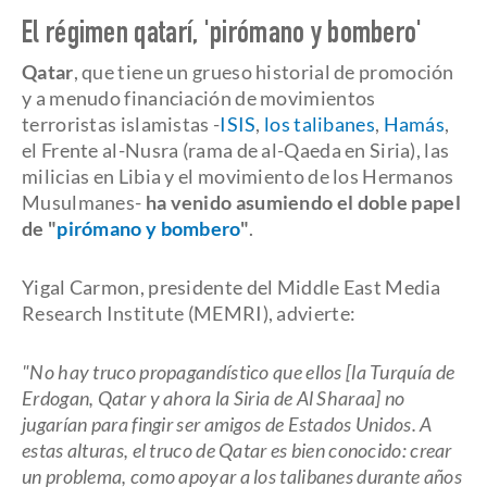
El régimen qatarí, 'pirómano y bombero'
Qatar
, que tiene un grueso historial de promoción
y a menudo financiación de movimientos
terroristas islamistas -
ISIS
,
los talibanes
,
Hamás
,
el Frente al-Nusra (rama de al-Qaeda en Siria), las
milicias en Libia y el movimiento de los Hermanos
Musulmanes-
ha venido asumiendo el doble papel
de "
pirómano y bombero
"
.
Yigal Carmon, presidente del Middle East Media
Research Institute (MEMRI), advierte:
"No hay truco propagandístico que ellos [la Turquía de
Erdogan, Qatar y ahora la Siria de Al Sharaa] no
jugarían para fingir ser amigos de Estados Unidos. A
estas alturas, el truco de Qatar es bien conocido: crear
un problema, como apoyar a los talibanes durante años