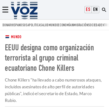
Voz.us
ESPAÑOL
ENGLISH
Menú
DONAR
HISPANOS
USA
POLITICA
SALUD
MUNDO
ECONOMÍA
INMIGRACIÓN
SOCIEDAD
ENTRE
MUNDO
EEUU designa como organización
terrorista al grupo criminal
ecuatoriano Chone Killers
Chone Killers "ha llevado a cabo numerosos ataques,
incluidos asesinatos de alto perfil de autoridades
públicas", indicó el secretario de Estado, Marco
Rubio.