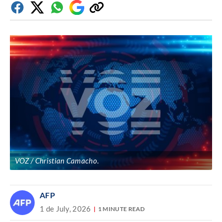
Facebook
Twitter
Whatsapp
Google
Copiar
Discover
enlace
VOZ / Christian Camacho
.
AFP
1 de July, 2026
1 MINUTE READ