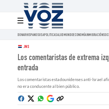
Voz.us
Menú
DONAR
HISPANOS
USA
POLITICA
SALUD
MUNDO
ECONOMÍA
INMIGRACIÓN
SOC
JNS
Los comentaristas de extrema izq
entrada
Los comentaristas estadounidenses anti-Israel afi
no era conducente al bien público.
Facebook
Twitter
Whatsapp
Google
Copiar
Discover
enlace