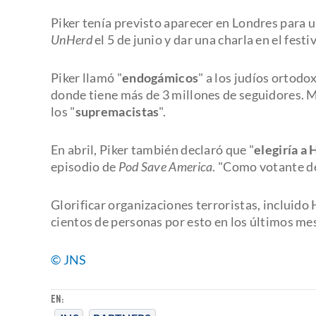
Piker tenía previsto aparecer en Londres para u
UnHerd
el 5 de junio y dar una charla en el fest
Piker llamó "
endogámicos
" a los judíos ortodo
donde tiene más de 3 millones de seguidores. M
los "
supremacistas
".
En abril, Piker también declaró que "
elegiría a 
episodio de
Pod Save America
. "Como votante de
Glorificar organizaciones terroristas, incluido
cientos de personas por esto en los últimos me
© JNS
EN: