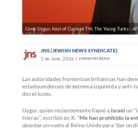
Cenk Uygur, host of Current TVs The Young Turks
AF
JNS (JEWISH NEWS SYNDICATE)
1 de June, 2026
2 MINUTES READ
Las autoridades fronterizas británicas han den
estadounidenses de extrema izquierda y anti-I
dos el lunes.
Uygur, quien recientemente llamó a
Israel
un "
tierras", escribió en X: "
Me han prohibido la en
abordar un vuelo al Reino Unido para "dar un d