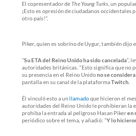
El copresentador de
The Young Turks
, un popula
¡Esto es opresión de ciudadanos occidentales 
otro país!".
Piker, quien es sobrino de Uygur, también dijo
"
Su ETA del Reino Unido ha sido cancelada
", 
autoridades británicas. "Esto significa que no p
su presencia en el Reino Unido
no se considera
pantalla en su canal de la plataforma
Twitch
.
Él vinculó esto a un
llamado
que hicieron el mes
autoridades del Reino Unido le prohibieran la 
prohíba la entrada al peligroso Hasan Piker
en 
periódico sobre el tema, y añadió: "
Y lo hiciero