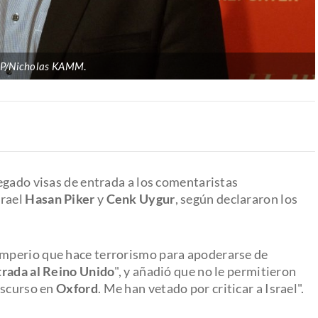
P/Nicholas KAMM
.
egado visas de entrada a los comentaristas
srael
Hasan Piker
y
Cenk Uygur
, según declararon los
imperio que hace terrorismo para apoderarse de
trada al Reino Unido
", y añadió que no le permitieron
iscurso en
Oxford
. Me han vetado por criticar a Israel".