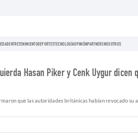
IEDAD
ENTRETENIMIENTO
DEPORTES
TECNOLOGÍA
OPINIÓN
PARTNERS
NOSOTROS
uierda Hasan Piker y Cenk Uygur dicen qu
rmaron que las autoridades británicas habían revocado su a