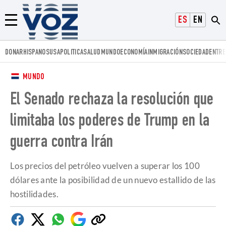
Voz.us
ESPAÑOL
ENGLISH
Menú
DONAR
HISPANOS
USA
POLITICA
SALUD
MUNDO
ECONOMÍA
INMIGRACIÓN
SOCIEDAD
ENTRE
MUNDO
El Senado rechaza la resolución que
limitaba los poderes de Trump en la
guerra contra Irán
Los precios del petróleo vuelven a superar los 100
dólares ante la posibilidad de un nuevo estallido de las
hostilidades.
Facebook
Twitter
Whatsapp
Google
Copiar