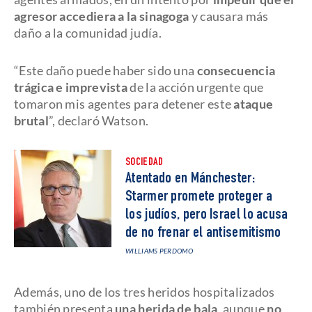
agresor accediera a la sinagoga
y causara más
daño a la comunidad judía.
“Este daño puede haber sido una
consecuencia
trágica e imprevista
de la acción urgente que
tomaron mis agentes para detener este
ataque
brutal
”, declaró Watson.
SOCIEDAD
Atentado en Mánchester:
Starmer promete proteger a
los judíos, pero Israel lo acusa
de no frenar el antisemitismo
WILLIAMS PERDOMO
Además, uno de los tres heridos hospitalizados
también presenta
una herida de bala
, aunque
no