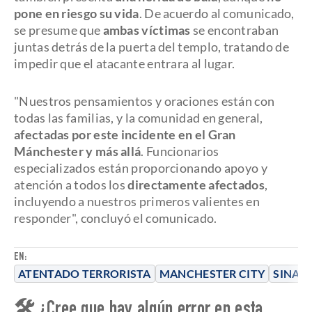
pone en riesgo su vida
. De acuerdo al comunicado,
se presume que
ambas víctimas
se encontraban
juntas detrás de la puerta del templo, tratando de
impedir que el atacante entrara al lugar.
"Nuestros pensamientos y oraciones están con
todas las familias, y la comunidad en general,
afectadas por este incidente en el Gran
Mánchester y más allá
. Funcionarios
especializados están proporcionando apoyo y
atención a todos los
directamente afectados
,
incluyendo a nuestros primeros valientes en
responder", concluyó el comunicado.
EN:
ATENTADO TERRORISTA
MANCHESTER CITY
SINAG
🛠 ¿Cree que hay algún error en esta