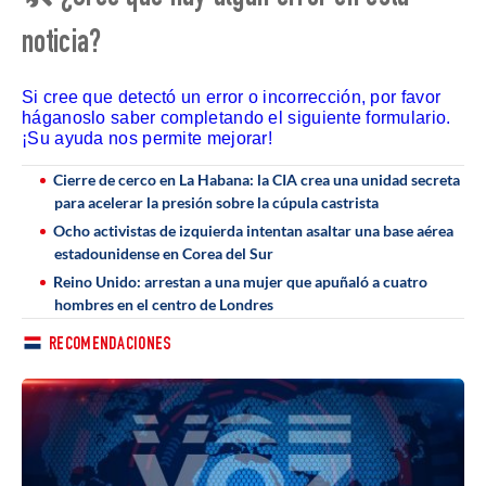
noticia?
Si cree que detectó un error o incorrección, por favor
háganoslo saber completando el siguiente formulario.
¡Su ayuda nos permite mejorar!
Cierre de cerco en La Habana: la CIA crea una unidad secreta
para acelerar la presión sobre la cúpula castrista
Ocho activistas de izquierda intentan asaltar una base aérea
estadounidense en Corea del Sur
Reino Unido: arrestan a una mujer que apuñaló a cuatro
hombres en el centro de Londres
RECOMENDACIONES