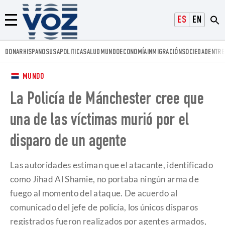
Voz.us
ESPAÑOL
ENGLISH
Menú
DONAR
HISPANOS
USA
POLITICA
SALUD
MUNDO
ECONOMÍA
INMIGRACIÓN
SOCIEDAD
ENTRE
MUNDO
La Policía de Mánchester cree que
una de las víctimas murió por el
disparo de un agente
Las autoridades estiman que el atacante, identificado
como Jihad Al Shamie, no portaba ningún arma de
fuego al momento del ataque. De acuerdo al
comunicado del jefe de policía, los únicos disparos
registrados fueron realizados por agentes armados,