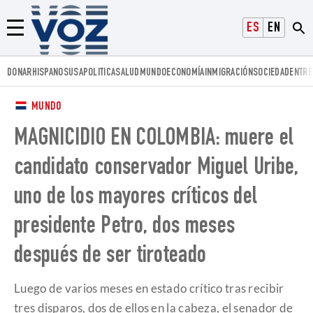
Voz.us
ESPAÑOL
ENGLISH
Menú
DONAR
HISPANOS
USA
POLITICA
SALUD
MUNDO
ECONOMÍA
INMIGRACIÓN
SOCIEDAD
ENTRE
MUNDO
MAGNICIDIO EN COLOMBIA: muere el
candidato conservador Miguel Uribe,
uno de los mayores críticos del
presidente Petro, dos meses
después de ser tiroteado
Luego de varios meses en estado crítico tras recibir
tres disparos, dos de ellos en la cabeza, el senador de