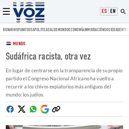
Voz.us
ESPAÑOL
ENGLISH
Menú
DONAR
HISPANOS
USA
POLITICA
SALUD
MUNDO
ECONOMÍA
INMIGRACIÓN
SOCIEDAD
ENTRE
MUNDO
Sudáfrica racista, otra vez
En lugar de centrarse en la transparencia de su propio
partido el Congreso Nacional Africano ha vuelto a
recurrir a los chivos expiatorios más antiguos del
mundo: los judíos.
Facebook
Twitter
Whatsapp
Google
Copiar
Discover
enlace