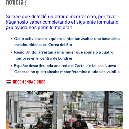
noticia?
Si cree que detectó un error o incorrección, por favor
háganoslo saber completando el siguiente formulario.
¡Su ayuda nos permite mejorar!
Ocho activistas de izquierda intentan asaltar una base aérea
estadounidense en Corea del Sur
Reino Unido: arrestan a una mujer que apuñaló a cuatro
hombres en el centro de Londres
España: desarticulada una red del Cartel de Jalisco Nueva
Generación que traficaba metanfetamina diluida en vainilla
RECOMENDACIONES