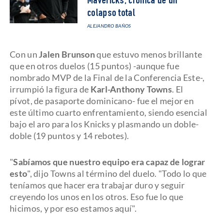
Mavericks, crónica de un
colapso total
ALEJANDRO BAÑOS
Con un
Jalen Brunson
que estuvo menos brillante
que en otros duelos (15 puntos) -aunque fue
nombrado MVP de la Final de la Conferencia Este-,
irrumpió la figura de
Karl-Anthony Towns
. El
pívot, de pasaporte dominicano- fue el mejor en
este último cuarto enfrentamiento, siendo esencial
bajo el aro para los Knicks y plasmando un doble-
doble (19 puntos y 14 rebotes).
"
Sabíamos que nuestro equipo era capaz de lograr
esto
", dijo Towns al término del duelo. "Todo lo que
teníamos que hacer era trabajar duro y seguir
creyendo los unos en los otros. Eso fue lo que
hicimos, y por eso estamos aquí".