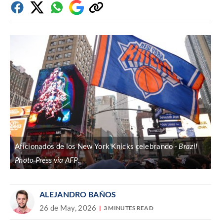
Facebook
Twitter
Whatsapp
Google
Copiar
Discover
enlace
Aficionados de los New York Knicks celebrando
Brazil
Photo Press via AFP
.
ALEJANDRO BAÑOS
26 de May, 2026
3 MINUTES READ