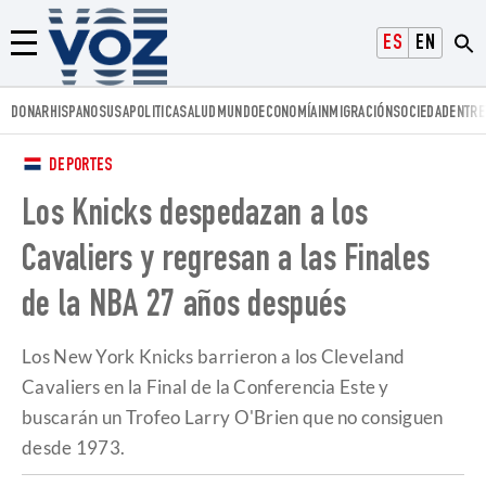
Voz.us
ESPAÑOL
ENGLISH
Menú
DONAR
HISPANOS
USA
POLITICA
SALUD
MUNDO
ECONOMÍA
INMIGRACIÓN
SOCIEDAD
ENTRE
DEPORTES
Los Knicks despedazan a los
Cavaliers y regresan a las Finales
de la NBA 27 años después
Los New York Knicks barrieron a los Cleveland
Cavaliers en la Final de la Conferencia Este y
buscarán un Trofeo Larry O'Brien que no consiguen
desde 1973.