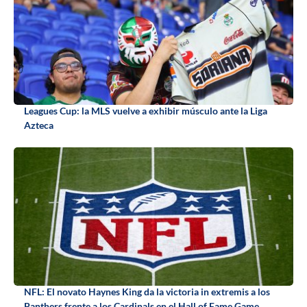
Leagues Cup: la MLS vuelve a exhibir músculo ante la Liga
Azteca
NFL: El novato Haynes King da la victoria in extremis a los
Panthers frente a los Cardinals en el Hall of Fame Game