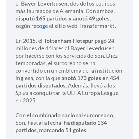
el
Bayer Leverkusen
, dos de los equipos
más laureados de Alemania. Con ambos,
disputó 165 partidos y anotó 49 goles
,
según
recoge
el sitio web Transfermarkt.
​En 2015, el
Tottenham Hotspur
pagó 24
millones de dólares al Bayer Leverkusen
por hacerse con los servicios de Son. Diez
temporadas, el surcoreano se ha
convertido en un emblema de la institución
inglesa, con la que
anotó 173 goles en 454
partidos disputados
. Además, llevó a los
Spurs
a conquistar la UEFA Europa League
en 2025.
​Con el
combinado nacional surcoreano
,
Son, hasta la fecha,
ha disputado 134
partidos, marcando 51 goles
.