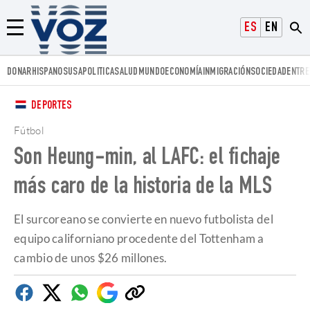
Voz.us
ESPAÑOL
ENGLISH
Menú
DONAR
HISPANOS
USA
POLITICA
SALUD
MUNDO
ECONOMÍA
INMIGRACIÓN
SOCIEDAD
ENTRE
DEPORTES
Fútbol
Son Heung-min, al LAFC: el fichaje
más caro de la historia de la MLS
El surcoreano se convierte en nuevo futbolista del
equipo californiano procedente del Tottenham a
cambio de unos $26 millones.
Facebook
Twitter
Whatsapp
Google
Copiar