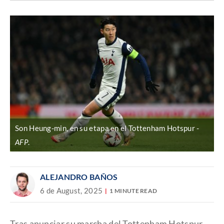
Discover
enlace
Son Heung-min, en su etapa en el Tottenham Hotspur
AFP
.
ALEJANDRO BAÑOS
6 de August, 2025
1 MINUTE READ
Tras anunciar su marcha del Tottenham Hotspur