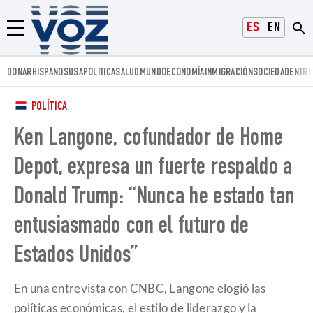
Voz.us
ESPAÑOL
ENGLISH
Menú
DONAR
HISPANOS
USA
POLITICA
SALUD
MUNDO
ECONOMÍA
INMIGRACIÓN
SOCIEDAD
ENTRE
POLÍTICA
Ken Langone, cofundador de Home
Depot, expresa un fuerte respaldo a
Donald Trump: “Nunca he estado tan
entusiasmado con el futuro de
Estados Unidos”
En una entrevista con CNBC, Langone elogió las
políticas económicas, el estilo de liderazgo y la