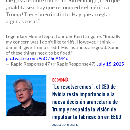
me gusta el libre comercio. Sin embargo, creo que…
¡maldita sea, hay que reconocerle el mérito a
Trump! Tiene buen instinto. Hay que arreglar
algunas cosas”.
Legendary Home Depot founder Ken Langone: "Initially,
my concern was I don't like tariffs. However, I think —
damn it, give Trump credit. His instincts are good. Some
of these things need to be fixed."
pic.twitter.com/9nOZ6cAM4d
— Rapid Response 47 (@RapidResponse47)
July 15, 2025
ECONOMÍA
“Lo resolveremos”: el CEO de
Nvidia resta importancia a la
nueva decisión arancelaria de
Trump y respalda la visión de
impulsar la fabricación en EEUU
AGUSTINA BLANCO