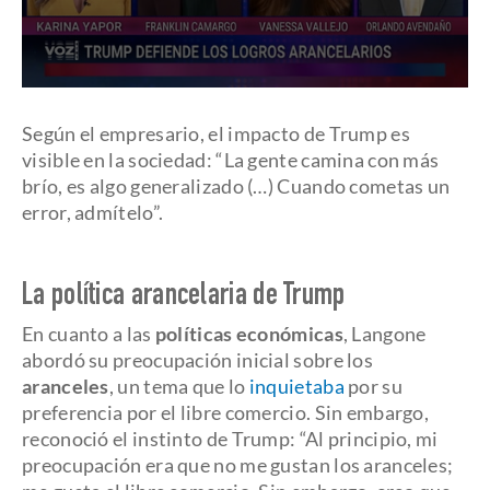
0
seconds
of
Según el empresario, el impacto de Trump es
16
visible en la sociedad: “La gente camina con más
minutes,
21
brío, es algo generalizado (…) Cuando cometas un
seconds
error, admítelo”.
La política arancelaria de Trump
En cuanto a las
políticas económicas
, Langone
abordó su preocupación inicial sobre los
aranceles
, un tema que lo
inquietaba
por su
preferencia por el libre comercio. Sin embargo,
reconoció el instinto de Trump: “Al principio, mi
preocupación era que no me gustan los aranceles;