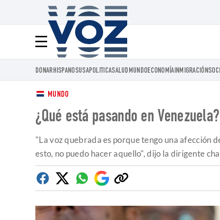
Voz.us
Menú
DONAR
HISPANOS
USA
POLITICA
SALUD
MUNDO
ECONOMÍA
INMIGRACIÓN
SOC
MUNDO
¿Qué está pasando en Venezuela?:
"La voz quebrada es porque tengo una afección de
esto, no puedo hacer aquello", dijo la dirigente ch
Facebook
Twitter
Whatsapp
Google
Copiar
Discover
enlace