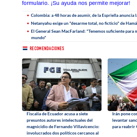
formulario. ¡Su ayuda nos permite mejorar!
Colombia: a 48 horas de asumir, de la Espriella anuncia 
Netanyahu exige un "desarme total, no ficticio" de Hamá
El General Sean MacFarland: "Tenemos suficiente para mis
mundo"
RECOMENDACIONES
Fiscalía de Ecuador acusa a siete
Irán pone co
presuntos autores intelectuales del
levantar sanc
magnicidio de Fernando Villavicencio:
para reabri
involucrados dos políticos cercanos al