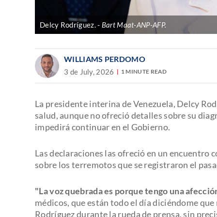
Delcy Rodríguez.
Bart Maat-ANP-AFP.
WILLIAMS PERDOMO
3 de July, 2026
1 MINUTE READ
La presidente interina de Venezuela, Delcy Rod
salud, aunque no ofreció detalles sobre su diag
impedirá continuar en el Gobierno.
Las declaraciones las ofreció en un encuentro 
sobre los terremotos que se registraron el pasa
"La voz quebrada es porque tengo una afecció
médicos, que están todo el día diciéndome que 
Rodríguez durante la rueda de prensa, sin preci