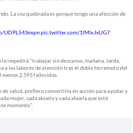
undo. La voz quebrada es porque tengo una afección de
t.co/UDPL543mqm
pic.twitter.com/1lMlxJxUG7
 le impedirá "trabajar sin descanso, mañana, tarde,
 a las labores de atención tras el doble terremoto del
l menos 2.595 fallecidos.
 de salud, prefiero convertirla en acción para ayudar y
cada mujer, cada abuelo y cada abuela que esté
este momento".