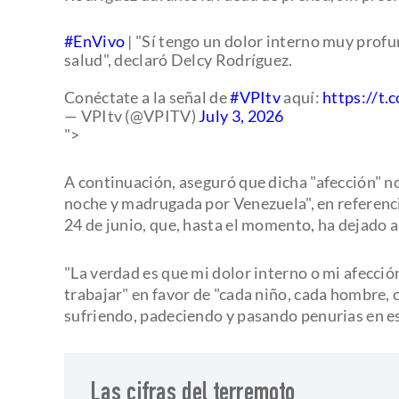
#EnVivo
| "Sí tengo un dolor interno muy prof
salud", declaró Delcy Rodríguez.
Conéctate a la señal de
#VPItv
aquí:
https://
— VPItv (@VPITV)
July 3, 2026
">
A continuación, aseguró que dicha "afección" no
noche y madrugada por Venezuela", en referencia
24 de junio, que, hasta el momento, ha dejado a
"La verdad es que mi dolor interno o mi afección
trabajar" en favor de "cada niño, cada hombre, 
sufriendo, padeciendo y pasando penurias en 
Las cifras del terremoto