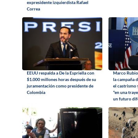
expresidente izquierdista Rafael
Correa
EEUU respalda a De la Espriella con
Marco Rubio 
$1.000 millones horas después de su
la campaña d
juramentación como presidente de
el castrismo
Colombia
"en una traye
un futuro dif