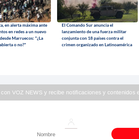
ta, en alerta máxima ante
El Comando Sur anuncia el
ntos en redes a un nuevo
lanzamiento de una fuerza militar
 desde Marruecos: "¿La
conjunta con 18 países contra el
abierta o no?"
crimen organizado en Latinoamérica
 con VOZ NEWS y recibe notificaciones y contenidos e