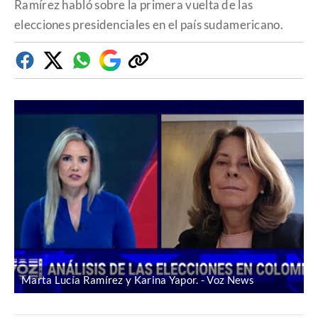
Ramírez habló sobre la primera vuelta de las
elecciones presidenciales en el país sudamericano.
Facebook
Twitter
Whatsapp
Google
Copiar
Discover
enlace
Marta Lucía Ramírez y Karina Yapor.
Voz News