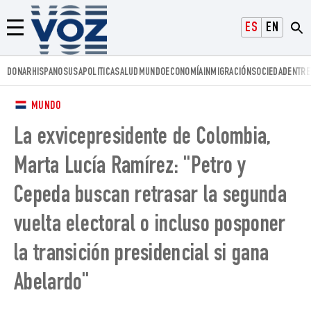
Voz.us
ESPAÑOL
ENGLISH
Menú
DONAR
HISPANOS
USA
POLITICA
SALUD
MUNDO
ECONOMÍA
INMIGRACIÓN
SOCIEDAD
ENTRE
MUNDO
La exvicepresidente de Colombia,
Marta Lucía Ramírez: "Petro y
Cepeda buscan retrasar la segunda
vuelta electoral o incluso posponer
la transición presidencial si gana
Abelardo"