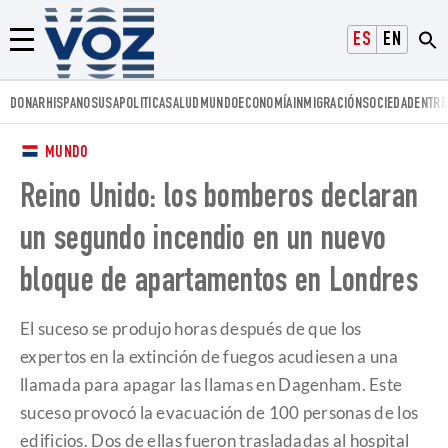
Voz.us
ESPAÑOL
ENGLISH
Menú
DONAR
HISPANOS
USA
POLITICA
SALUD
MUNDO
ECONOMÍA
INMIGRACIÓN
SOCIEDAD
ENTRE
MUNDO
Reino Unido: los bomberos declaran
un segundo incendio en un nuevo
bloque de apartamentos en Londres
El suceso se produjo horas después de que los
expertos en la extinción de fuegos acudiesen a una
llamada para apagar las llamas en Dagenham. Este
suceso provocó la evacuación de 100 personas de los
edificios. Dos de ellas fueron trasladadas al hospital