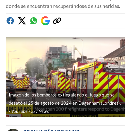
donde se encuentran recuperándose de sus heridas.
Facebook
Twitter
Whatsapp
Google
Copiar
Discover
enlace
Imagen de los bomberos extinguiendo el fuego que se
desató el 25 de agosto de 2024 en Dagenham (Londres).
YouTube / Sky News