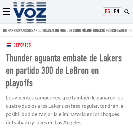
Voz.us
ESPAÑOL
ENGLISH
Menú
DONAR
HISPANOS
USA
POLITICA
SALUD
MUNDO
ECONOMÍA
INMIGRACIÓN
SOCIEDAD
ENTRE
DEPORTES
Thunder aguanta embate de Lakers
en partido 300 de LeBron en
playoffs
Los vigentes campeones, que también le ganaron los
cuatro duelos a los Lakers en fase regular, tendrán la
posibilidad de zanjar la eliminatoria en los choques
del sábado y lunes en Los Ángeles.