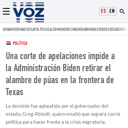
Voz.us
ESPAÑOL
ENGLISH
Menú
DONAR
HISPANOS
USA
POLITICA
SALUD
MUNDO
ECONOMÍA
INMIGRACIÓN
SOCIEDAD
ENTRE
POLÍTICA
Una corte de apelaciones impide a
la Administración Biden retirar el
alambre de púas en la frontera de
Texas
La decisión fue aplaudida por el gobernador del
estado, Greg Abbott, quien resaltó que seguirá con la
política para hacer frente a la crisis migratoria.