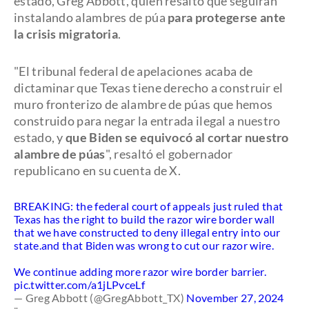
estado, Greg Abbott, quien resaltó que seguirán
instalando alambres de púa
para protegerse ante
la crisis migratoria
.
"El tribunal federal de apelaciones acaba de
dictaminar que Texas tiene derecho a construir el
muro fronterizo de alambre de púas que hemos
construido para negar la entrada ilegal a nuestro
estado, y
que Biden se equivocó al cortar nuestro
alambre de púas
", resaltó el gobernador
republicano en su cuenta de X.
BREAKING: the federal court of appeals just ruled that
Texas has the right to build the razor wire border wall
that we have constructed to deny illegal entry into our
state.and that Biden was wrong to cut our razor wire.
We continue adding more razor wire border barrier.
pic.twitter.com/a1jLPvceLf
— Greg Abbott (@GregAbbott_TX)
November 27, 2024