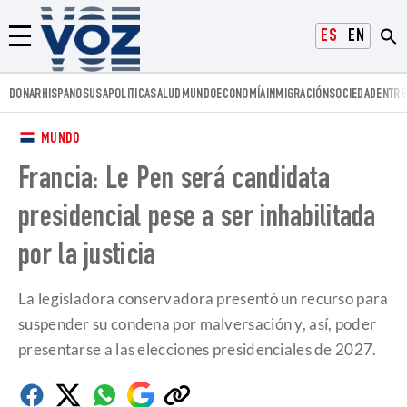
Voz.us
ESPAÑOL
ENGLISH
Menú
DONAR
HISPANOS
USA
POLITICA
SALUD
MUNDO
ECONOMÍA
INMIGRACIÓN
SOCIEDAD
ENTRE
MUNDO
Francia: Le Pen será candidata
presidencial pese a ser inhabilitada
por la justicia
La legisladora conservadora presentó un recurso para
suspender su condena por malversación y, así, poder
presentarse a las elecciones presidenciales de 2027.
Facebook
Twitter
Whatsapp
Google
Copiar