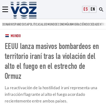
Voz.us
ESPAÑOL
ENGLISH
Menú
DONAR
HISPANOS
USA
POLITICA
SALUD
MUNDO
ECONOMÍA
INMIGRACIÓN
SOCIEDAD
ENTRE
MUNDO
EEUU lanza masivos bombardeos en
territorio iraní tras la violación del
alto el fuego en el estrecho de
Ormuz
La reactivación de la hostilidad iraní representa una
infracción flagrante al alto el fuego acordado
recientemente entre ambos países.