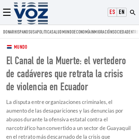
Voz.us
ESPAÑOL
ENGLISH
Menú
DONAR
HISPANOS
USA
POLITICA
SALUD
MUNDO
ECONOMÍA
INMIGRACIÓN
SOCIEDAD
ENTRE
MUNDO
El Canal de la Muerte: el vertedero
de cadáveres que retrata la crisis
de violencia en Ecuador
La disputa entre organizaciones criminales, el
aumento de las desapariciones y las denuncias por
abusos durante la ofensiva estatal contra el
narcotráfico han convertido a un sector de Guayaquil
en el retrato más descarnado de la crisis que