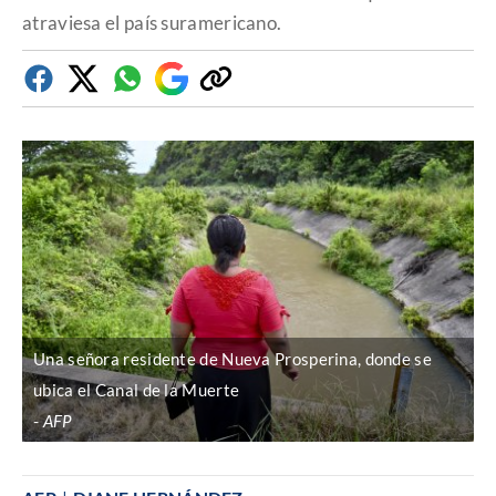
atraviesa el país suramericano.
Facebook
Twitter
Whatsapp
Google
Copiar
Discover
enlace
Una señora residente de Nueva Prosperina, donde se
ubica el Canal de la Muerte
AFP