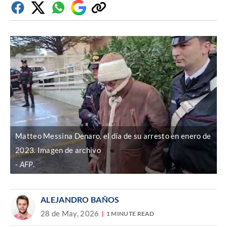
Facebook
Twitter
Whatsapp
Google
Copiar
Discover
enlace
Matteo Messina Denaro, el día de su arresto en enero de
2023. Imagen de archivo
AFP
.
ALEJANDRO BAÑOS
28 de May, 2026
1 MINUTE READ