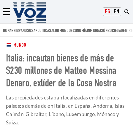
Voz.us
ESPAÑOL
ENGLISH
Menú
DONAR
HISPANOS
USA
POLITICA
SALUD
MUNDO
ECONOMÍA
INMIGRACIÓN
SOCIEDAD
ENTRE
MUNDO
Italia: incautan bienes de más de
$230 millones de Matteo Messina
Denaro, exlíder de la Cosa Nostra
Las propiedades estaban localizadas en diferentes
países: además de en Italia, en España, Andorra, Islas
Caimán, Gibraltar, Líbano, Luxemburgo, Mónaco y
Suiza.