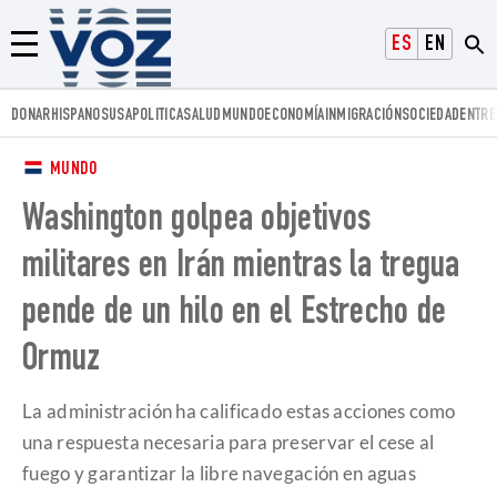
Voz.us
ESPAÑOL
ENGLISH
Menú
DONAR
HISPANOS
USA
POLITICA
SALUD
MUNDO
ECONOMÍA
INMIGRACIÓN
SOCIEDAD
ENTRE
MUNDO
Washington golpea objetivos
militares en Irán mientras la tregua
pende de un hilo en el Estrecho de
Ormuz
La administración ha calificado estas acciones como
una respuesta necesaria para preservar el cese al
fuego y garantizar la libre navegación en aguas