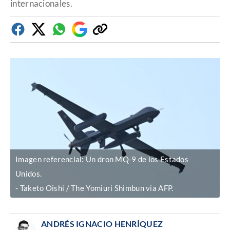
internacionales.
Facebook
Twitter
Whatsapp
Google
Copiar
Discover
enlace
Imagen referencial: Un dron MQ-9 de los Estados
Unidos.
Taketo Oishi / The Yomiuri Shimbun via AFP.
ANDRÉS IGNACIO HENRÍQUEZ