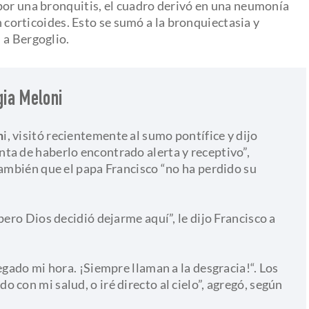
por una bronquitis, el cuadro derivó en una neumonía
on corticoides. Esto se sumó a la bronquiectasia y
 a Bergoglio.
gia Meloni
n
i, visitó recientemente al sumo pontífice y dijo
ta de haberlo encontrado alerta y receptivo”,
también que el papa Francisco “no ha perdido su
pero Dios decidió dejarme aquí”, le dijo Francisco a
egado mi hora. ¡Siempre llaman a la desgracia!“. Los
 con mi salud, o iré directo al cielo”, agregó, según