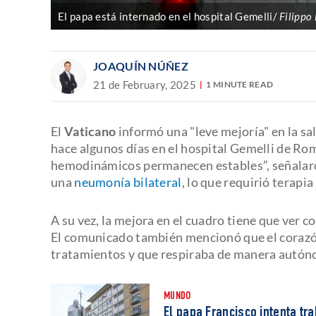
El papa está internado en el hospital Gemelli/
Filippo
JOAQUÍN NÚÑEZ
21 de February, 2025
1 MINUTE READ
El
Vaticano
informó una "leve mejoría" en la sa
hace algunos días en el hospital Gemelli de Roma
hemodinámicos permanecen estables”, señalaron
una
neumonía bilateral
, lo que requirió terapi
A su vez, la mejora en el cuadro tiene que ver co
El comunicado también mencionó que el corazón
tratamientos y que respiraba de manera autón
MUNDO
El papa Francisco intenta tra