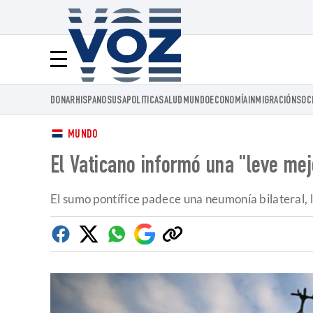
Voz.us
Menú
DONAR
HISPANOS
USA
POLITICA
SALUD
MUNDO
ECONOMÍA
INMIGRACIÓN
SOC
MUNDO
El Vaticano informó una "leve mej
El sumo pontífice padece una neumonía bilateral, l
Facebook
Twitter
Whatsapp
Google
Copiar
Discover
enlace