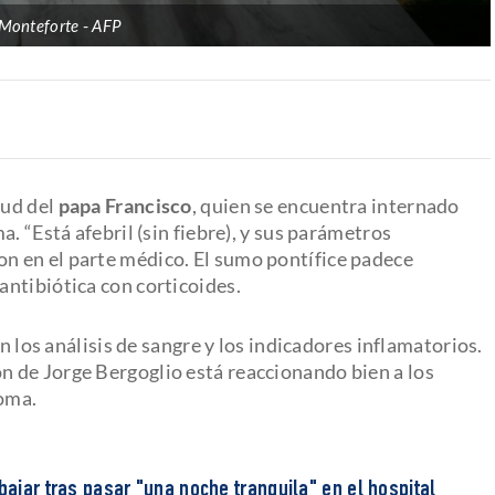
 Monteforte
AFP
lud del
papa Francisco
, quien se encuentra internado
. “Está afebril (sin fiebre), y sus parámetros
 en el parte médico. El sumo pontífice padece
a antibiótica con corticoides.
n los análisis de sangre y los indicadores inflamatorios.
 de Jorge Bergoglio está reaccionando bien a los
oma.
bajar tras pasar "una noche tranquila" en el hospital