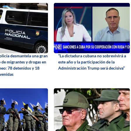
policía desmantela una gran
“La dictadura cubana no sobrevivirá a
o de migrantes y drogas en
este año y la participación de la
neo: 78 detenidos y 18
Administración Trump será decisiva”
rvenidas