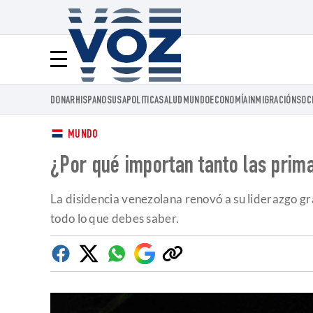
Voz.us
Menú
DONAR
HISPANOS
USA
POLITICA
SALUD
MUNDO
ECONOMÍA
INMIGRACIÓN
SOC
MUNDO
¿Por qué importan tanto las prima
La disidencia venezolana renovó a su liderazgo gr
todo lo que debes saber.
Facebook
Twitter
Whatsapp
Google
Copiar
Discover
enlace