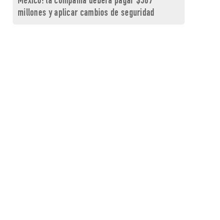
México: la compañía deberá pagar $567
millones y aplicar cambios de seguridad