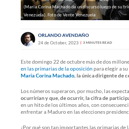
(María Corina Machado da un discurso luego de su triu
Venezuela). Foto de Vente Venezuela
ORLANDO AVENDAÑO
24 de October, 2023
3 MINUTES READ
Este domingo 22 de octubre más de dos millones
en las primarias de la oposición
para elegir a su
María Corina Machado
, la única dirigente d
Los números superaron, por mucho, las expecta
ocurrirían y que, de ocurrir, la cifra de partici
en un hito de los últimos años, con consecuenci
enfrentar a Maduro en las elecciones presidenc
¿Por qué son tan importantes las primarias de 