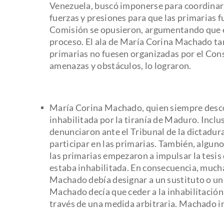
Venezuela, buscó imponerse para coordinar
fuerzas y presiones para que las primarias 
Comisión se opusieron, argumentando que el 
proceso. El ala de María Corina Machado tam
primarias no fuesen organizadas por el Cons
amenazas y obstáculos, lo lograron.
María Corina Machado, quien siempre descol
inhabilitada por la tiranía de Maduro. Inclus
denunciaron ante el Tribunal de la dictadur
participar en las primarias. También, algu
las primarias empezaron a impulsar la tesi
estaba inhabilitada. En consecuencia, mucha
Machado debía designar a un sustituto o un s
Machado decía que ceder a la inhabilitación 
través de una medida arbitraria. Machado ins