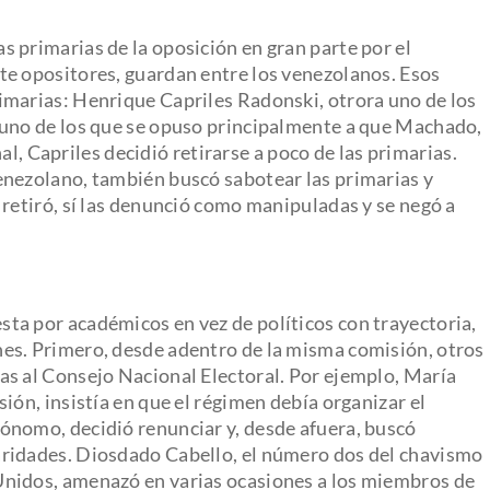
 primarias de la oposición en gran parte por el
te opositores, guardan entre los venezolanos. Esos
imarias: Henrique Capriles Radonski, otrora uno de los
 uno de los que se opuso principalmente a que Machado,
inal, Capriles decidió retirarse a poco de las primarias.
enezolano, también buscó sabotear las primarias y
 retiró, sí las denunció como manipuladas y se negó a
ta por académicos en vez de políticos con trayectoria,
es. Primero, desde adentro de la misma comisión, otros
as al Consejo Nacional Electoral. Por ejemplo, María
ión, insistía en que el régimen debía organizar el
ónomo, decidió renunciar y, desde afuera, buscó
aridades. Diosdado Cabello, el número dos del chavismo
Unidos, amenazó en varias ocasiones a los miembros de