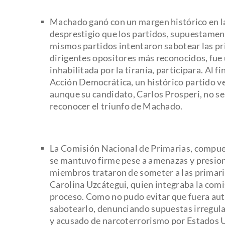
Machado ganó con un margen histórico en las
desprestigio que los partidos, supuestamen
mismos partidos intentaron sabotear las pr
dirigentes opositores más reconocidos, fue
inhabilitada por la tiranía, participara. Al f
Acción Democrática, un histórico partido v
aunque su candidato, Carlos Prosperi, no se
reconocer el triunfo de Machado.
La Comisión Nacional de Primarias, compues
se mantuvo firme pese a amenazas y presion
miembros trataron de someter a las primari
Carolina Uzcátegui, quien integraba la comis
proceso. Como no pudo evitar que fuera aut
sabotearlo, denunciando supuestas irregul
y acusado de narcoterrorismo por Estados 