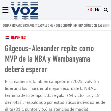
Voz.us
ESPAÑOL
ENGLISH
Menú
DONAR
HISPANOS
USA
POLITICA
SALUD
MUNDO
ECONOMÍA
INMIGRACIÓN
SOCIEDAD
ENTRE
DEPORTES
Gilgeous-Alexander repite como
MVP de la NBA y Wembanyama
deberá esperar
El canadiense, también campeón en 2025, volvió a
liderar a los Thunder al mejor récord de la NBA al
término de la temporada regular (64 victorias y 18
derrotas), respaldado por estadísticas individuales de
élite (31,1 puntos y 6,6 asistencias de media).