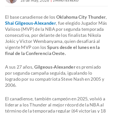
18 de May, 2026
2 MINUTES READ
El base canadiense de los
Oklahoma City Thunder
,
Shai Gilgeous-Alexander
, fue elegido Jugador Más
Valioso (MVP) de la NBA por segunda temporada
consecutiva, por delante de los finalistas Nikola
Jokic y Victor Wembanyama, quien desafiará al
vigente MVP con los
Spurs desde el lunes en la
final de la Conferencia Oeste.
A sus 27 años,
Gilgeous-Alexander
es premiado
por segunda campaña seguida, igualando lo
logrado por su compatriota Steve Nash en 2005 y
2006.
El canadiense, también campeón en 2025, volvió a
liderar a los Thunder al mejor récord de la NBA al
término de la temporada regular (64 victorias y 18