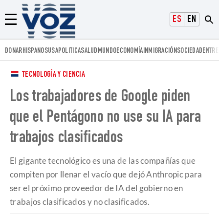
Voz.us
ESPAÑOL
ENGLISH
Menú
DONAR
HISPANOS
USA
POLITICA
SALUD
MUNDO
ECONOMÍA
INMIGRACIÓN
SOCIEDAD
ENTRE
TECNOLOGÍA Y CIENCIA
Los trabajadores de Google piden
que el Pentágono no use su IA para
trabajos clasificados
El gigante tecnológico es una de las compañías que
compiten por llenar el vacío que dejó Anthropic para
ser el próximo proveedor de IA del gobierno en
trabajos clasificados y no clasificados.