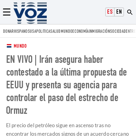
Voz.us
ESPAÑOL
ENGLISH
Menú
DONAR
HISPANOS
USA
POLITICA
SALUD
MUNDO
ECONOMÍA
INMIGRACIÓN
SOCIEDAD
ENTRE
MUNDO
EN VIVO | Irán asegura haber
contestado a la última propuesta de
EEUU y presenta su agencia para
controlar el paso del estrecho de
Ormuz
El precio del petróleo sigue en ascenso tras no
encontrar los mercados signos de un acuerdo cercano