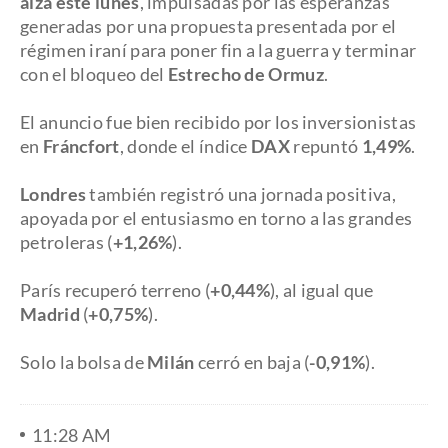
alza este lunes
, impulsadas por las esperanzas
generadas por una propuesta presentada por el
régimen iraní para poner fin a la guerra y terminar
con el bloqueo del
Estrecho de Ormuz
.
​El anuncio fue bien recibido por los inversionistas
en
Fráncfort
, donde el índice
DAX
repuntó
1,49%
.
Londres
también registró una jornada positiva,
apoyada por el entusiasmo en torno a las grandes
petroleras (
+1,26%
).
París recuperó terreno (
+0,44%
), al igual que
Madrid
(
+0,75%
).
Solo la bolsa de
Milán
cerró en baja (
-0,91%
).
11:28 AM