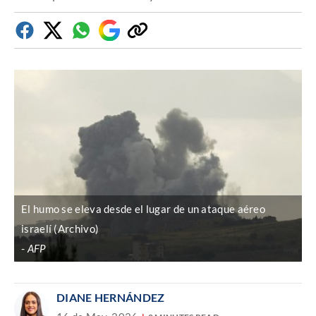
Facebook
Twitter
Whatsapp
Google
Copiar
Discover
enlace
El humo se eleva desde el lugar de un ataque aéreo
israelí (Archivo)
AFP
DIANE HERNÁNDEZ