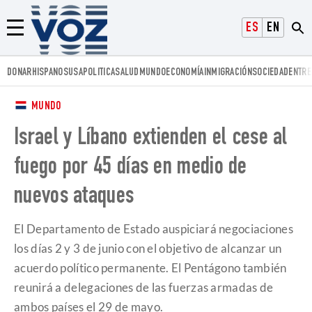
Voz.us
ESPAÑOL
ENGLISH
Menú
DONAR
HISPANOS
USA
POLITICA
SALUD
MUNDO
ECONOMÍA
INMIGRACIÓN
SOCIEDAD
ENTRE
MUNDO
Israel y Líbano extienden el cese al
fuego por 45 días en medio de
nuevos ataques
El Departamento de Estado auspiciará negociaciones
los días 2 y 3 de junio con el objetivo de alcanzar un
acuerdo político permanente. El Pentágono también
reunirá a delegaciones de las fuerzas armadas de
ambos países el 29 de mayo.