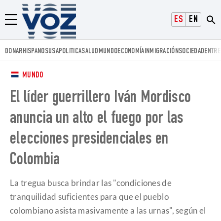
Voz.us
ESPAÑOL
ENGLISH
Menú
DONAR
HISPANOS
USA
POLITICA
SALUD
MUNDO
ECONOMÍA
INMIGRACIÓN
SOCIEDAD
ENTRE
MUNDO
El líder guerrillero Iván Mordisco
anuncia un alto el fuego por las
elecciones presidenciales en
Colombia
La tregua busca brindar las "condiciones de
tranquilidad suficientes para que el pueblo
colombiano asista masivamente a las urnas", según el