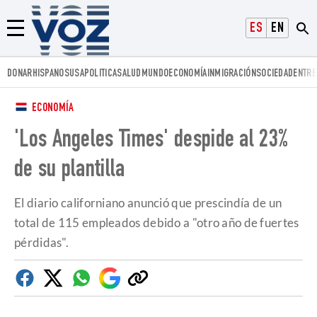
Voz.us
ESPAÑOL
ENGLISH
Menú
DONAR
HISPANOS
USA
POLITICA
SALUD
MUNDO
ECONOMÍA
INMIGRACIÓN
SOCIEDAD
ENTRE
ECONOMÍA
'Los Angeles Times' despide al 23%
de su plantilla
El diario californiano anunció que prescindía de un
total de 115 empleados debido a "otro año de fuertes
pérdidas".
Facebook
Twitter
Whatsapp
Google
Copiar
Discover
enlace