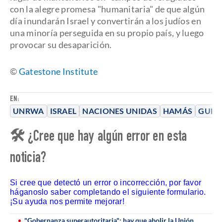
con la alegre promesa "humanitaria" de que algún
día inundarán Israel y convertirán a los judíos en
una minoría perseguida en su propio país, y luego
provocar su desaparición.
©
Gatestone Institute
EN:
UNRWA
ISRAEL
NACIONES UNIDAS
HAMÁS
GUER
🛠 ¿Cree que hay algún error en esta
noticia?
Si cree que detectó un error o incorrección, por favor
háganoslo saber completando el siguiente formulario.
¡Su ayuda nos permite mejorar!
"Gobernanza superautoritaria": hay que abolir la Unión