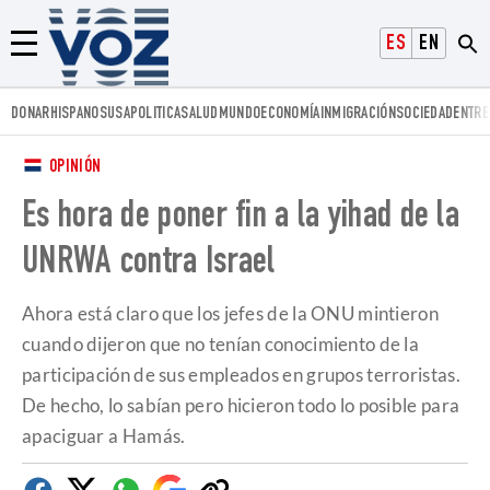
Voz.us
ESPAÑOL
ENGLISH
Menú
DONAR
HISPANOS
USA
POLITICA
SALUD
MUNDO
ECONOMÍA
INMIGRACIÓN
SOCIEDAD
ENTRE
OPINIÓN
Es hora de poner fin a la yihad de la
UNRWA contra Israel
Ahora está claro que los jefes de la ONU mintieron
cuando dijeron que no tenían conocimiento de la
participación de sus empleados en grupos terroristas.
De hecho, lo sabían pero hicieron todo lo posible para
apaciguar a Hamás.