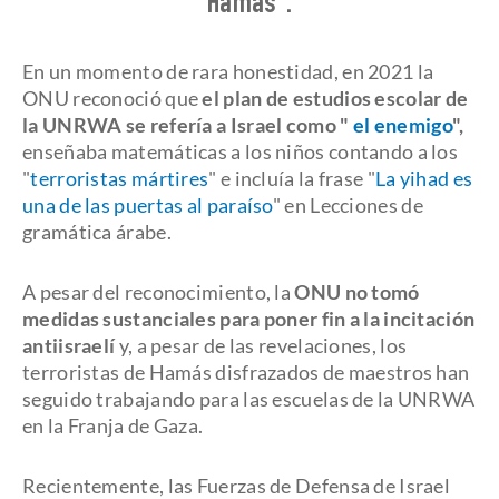
Hamás".
En un momento de rara honestidad, en 2021 la
ONU reconoció que
el plan de estudios escolar de
la UNRWA se refería a Israel como "
el enemigo
",
enseñaba matemáticas a los niños contando a los
"
terroristas mártires
" e incluía la frase "
La yihad es
una de las puertas al paraíso
" en Lecciones de
gramática árabe.
A pesar del reconocimiento, la
ONU no tomó
medidas sustanciales para poner fin a la incitación
antiisraelí
y, a pesar de las revelaciones, los
terroristas de Hamás disfrazados de maestros han
seguido trabajando para las escuelas de la UNRWA
en la Franja de Gaza.
Recientemente, las Fuerzas de Defensa de Israel