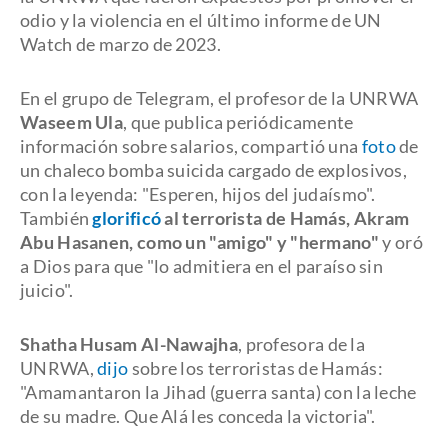
odio y la violencia en el último informe de UN
Watch de marzo de 2023.
En el grupo de Telegram, el profesor de la UNRWA
Waseem Ula
, que publica periódicamente
información sobre salarios, compartió una
foto
de
un chaleco bomba suicida cargado de explosivos,
con la leyenda: "Esperen, hijos del judaísmo".
También
glorificó
al terrorista de Hamás, Akram
Abu Hasanen, como un "amigo" y "hermano"
y oró
a Dios para que "lo admitiera en el paraíso sin
juicio".
Shatha Husam Al-Nawajha
, profesora de la
UNRWA,
dijo
sobre los terroristas de Hamás:
"Amamantaron la Jihad (guerra santa) con la leche
de su madre. Que Alá les conceda la victoria".