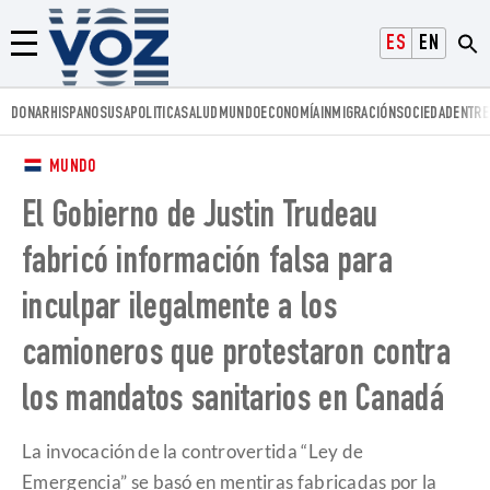
Voz.us
ESPAÑOL
ENGLISH
Menú
DONAR
HISPANOS
USA
POLITICA
SALUD
MUNDO
ECONOMÍA
INMIGRACIÓN
SOCIEDAD
ENTRE
MUNDO
El Gobierno de Justin Trudeau
fabricó información falsa para
inculpar ilegalmente a los
camioneros que protestaron contra
los mandatos sanitarios en Canadá
La invocación de la controvertida “Ley de
Emergencia” se basó en mentiras fabricadas por la