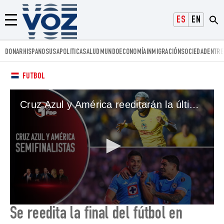
Voz.us
ESPAÑOL
ENGLISH
Menú
DONAR
HISPANOS
USA
POLITICA
SALUD
MUNDO
ECONOMÍA
INMIGRACIÓN
SOCIEDAD
ENTRE
FUTBOL
Cruz Azul y América reeditarán la última final mexicana | 12/02/24
0
Se reedita la final del fútbol en
seconds
of