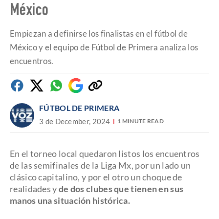
México
4
minutes,
39
seconds
Empiezan a definirse los finalistas en el fútbol de
México y el equipo de Fútbol de Primera analiza los
encuentros.
Facebook
Twitter
Whatsapp
Google
Copiar
Discover
enlace
FÚTBOL DE PRIMERA
3 de December, 2024
1 MINUTE READ
En el torneo local quedaron listos los encuentros
de las semifinales de la Liga Mx, por un lado un
clásico capitalino, y por el otro un choque de
realidades y
de dos clubes que tienen en sus
manos una situación histórica.