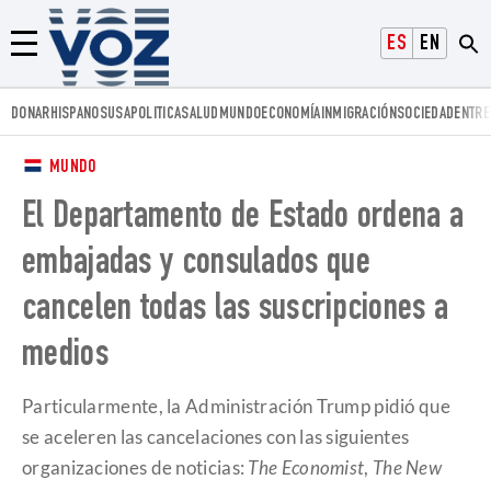
Voz.us
ESPAÑOL
ENGLISH
Menú
DONAR
HISPANOS
USA
POLITICA
SALUD
MUNDO
ECONOMÍA
INMIGRACIÓN
SOCIEDAD
ENTRE
MUNDO
El Departamento de Estado ordena a
embajadas y consulados que
cancelen todas las suscripciones a
medios
Particularmente, la Administración Trump pidió que
se aceleren las cancelaciones con las siguientes
organizaciones de noticias:
The Economist
,
The New