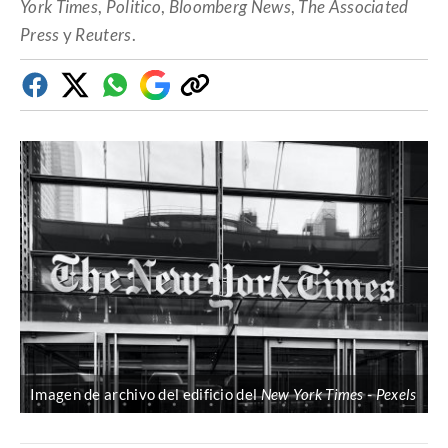
York Times
,
Politico
,
Bloomberg News
,
The Associated
Press
y
Reuters
.
Facebook
Twitter
Whatsapp
Google
Copiar
Discover
enlace
Imagen de archivo del edificio del
New York Times
Pexels