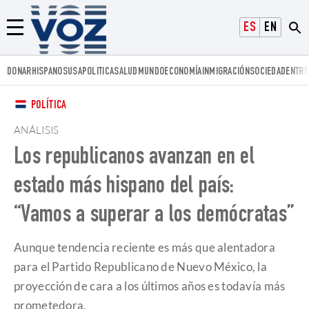
Voz.us
ESPAÑOL
ENGLISH
Menú
DONAR
HISPANOS
USA
POLITICA
SALUD
MUNDO
ECONOMÍA
INMIGRACIÓN
SOCIEDAD
ENTRE
POLÍTICA
ANÁLISIS
Los republicanos avanzan en el
estado más hispano del país:
“Vamos a superar a los demócratas”
Aunque tendencia reciente es más que alentadora
para el Partido Republicano de Nuevo México, la
proyección de cara a los últimos años es todavía más
prometedora.