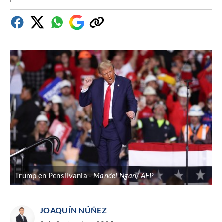
Facebook
Twitter
Whatsapp
Google
Copiar
Discover
enlace
Trump en Pensilvania
Mandel Ngan/ AFP
JOAQUÍN NÚÑEZ