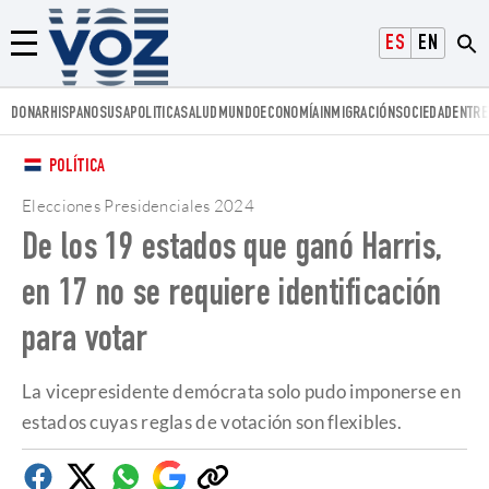
Voz.us
ESPAÑOL
ENGLISH
Menú
DONAR
HISPANOS
USA
POLITICA
SALUD
MUNDO
ECONOMÍA
INMIGRACIÓN
SOCIEDAD
ENTRE
POLÍTICA
Elecciones Presidenciales 2024
De los 19 estados que ganó Harris,
en 17 no se requiere identificación
para votar
La vicepresidente demócrata solo pudo imponerse en
estados cuyas reglas de votación son flexibles.
Facebook
Twitter
Whatsapp
Google
Copiar