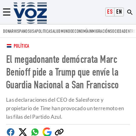
Voz.us
ESPAÑOL
ENGLISH
Menú
DONAR
HISPANOS
USA
POLITICA
SALUD
MUNDO
ECONOMÍA
INMIGRACIÓN
SOCIEDAD
ENTRE
POLÍTICA
El megadonante demócrata Marc
Benioff pide a Trump que envíe la
Guardia Nacional a San Francisco
Las declaraciones del CEO de Salesforce y
propietario de
Time
han provocado un terremoto en
las filas del Partido Azul.
Facebook
Twitter
Whatsapp
Google
Copiar